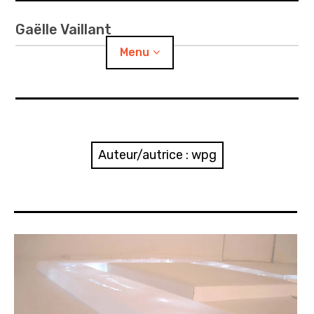
Accéder
au
Gaëlle Vaillant
contenu
Menu
principal
Portfolio
Installation
Auteur/autrice :
wpg
Lumière
Dessin
Sculpture
Photographie
Contact