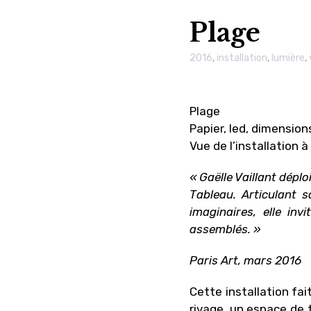
Plage
2016
,
installation
,
lumière
,
Plage
Papier, led, dimension
Vue de l’installation à
« Gaëlle Vaillant déplo
Tableau. Articulant 
imaginaires, elle in
assemblés. »
Paris Art, mars 2016
Cette installation fai
rivage, un espace de 